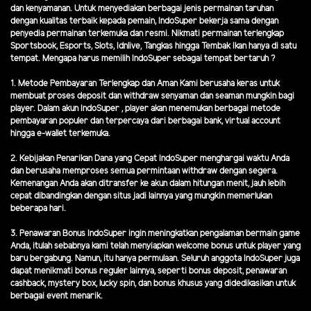
dan kenyamanan. Untuk menyediakan berbagai jenis permainan taruhan
dengan kualitas terbaik kepada pemain, IndoSuper bekerja sama dengan
penyedia permainan terkemuka dan resmi. Nikmati permainan terlengkap
Sportsbook, Esports, Slots, Idnlive, Tangkas hingga Tembak Ikan hanya di satu
tempat. Mengapa harus memilih IndoSuper sebagai tempat bertaruh ?
1. Metode Pembayaran Terlengkap dan Aman Kami berusaha keras untuk
membuat proses deposit dan withdraw senyaman dan seaman mungkin bagi
player. Dalam akun IndoSuper , player akan menemukan berbagai metode
pembayaran populer dan terpercaya dari berbagai bank, virtual account
hingga e-wallet terkemuka.
2. Kebijakan Penarikan Dana yang Cepat IndoSuper menghargai waktu Anda
dan berusaha memproses semua permintaan withdraw dengan segera.
Kemenangan Anda akan ditransfer ke akun dalam hitungan menit, jauh lebih
cepat dibandingkan dengan situs jadi lainnya yang mungkin memerlukan
beberapa hari.
3. Penawaran Bonus IndoSuper ingin meningkatkan pengalaman bermain game
Anda, itulah sebabnya kami telah menyiapkan welcome bonus untuk player yang
baru bergabung. Namun, itu hanya permulaan. Seluruh anggota IndoSuper juga
dapat menikmati bonus reguler lainnya, seperti bonus deposit, penawaran
cashback, mystery box, lucky spin, dan bonus khusus yang didedikasikan untuk
berbagai event menarik.