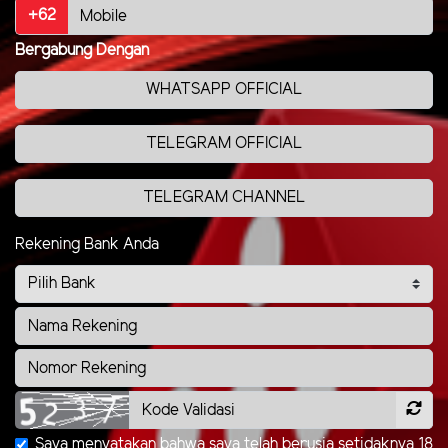
+62
Bergabung Dengan
WHATSAPP OFFICIAL
TELEGRAM OFFICIAL
TELEGRAM CHANNEL
Rekening Bank Anda
Saya menyatakan bahwa saya telah berusia setidaknya 18