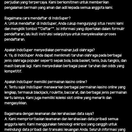
perjudian yang terpercaya. Kami berkomitmen untuk memberikan
pengalaman bermain yang aman dan adil kepada semua anggota kami.
Bagaimana cara mendaftar di IndoSuper?
A: Untuk mendaftar di IndoSuper, Anda cukup mengunjungi situs resmi kami
dan mengklik tombol ""Daftar"". Isi informasi yang diperlukan dalam formulir
pendaftaran, lalu ikuti instruksi selanjutnya untuk menyelesaikan proses
pendaftaran.
Apakah IndoSuper menyediakan permainan judi olahraga?
A: Ya, di IndoSuper Anda dapat menikmati taruhan olahraga pada berbagai
jenis olahraga populer seperti sepak bola, bola basket, tenis, bulu tangkis, dan
masih banyak lagi. Kami menyediakan berbagai pasar taruhan dan odds yang
kompetitif.
Apakah IndoSuper memiliki permainan kasino online?
A: Tentu saja! IndoSuper menawarkan berbagai permainan kasino online yang
lengkap, termasuk blackjack, roulette, baccarat, dan berbagai jenis permainan
kartu lainnya. Kami juga memiliki koleksi slot online yang menarik dan
mengasyikkan.
Bagaimana dengan keamanan dan kerahasiaan data saya?
A: Kami memprioritaskan keamanan dan kerahasiaan data pribadi semua
anggota kami. Kami menggunakan teknologi enkripsi yang canggih untuk
melindungi data pribadi dan transaksi keuangan Anda. Seluruh informasi yang