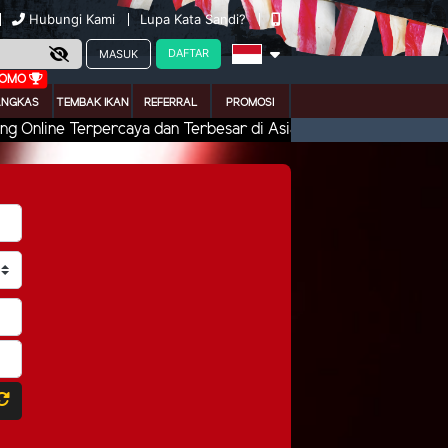
Hubungi Kami
Lupa Kata Sandi?
DAFTAR
ROMO
ANGKAS
TEMBAK IKAN
REFERRAL
PROMOSI
caya dan Terbesar di Asia dengan Lisensi Internasional. Si