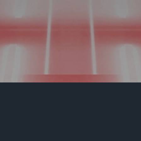
WAL BANK
VOUCHER88
LINK ALTER
Lisensi
Slot Casino Terlengkap