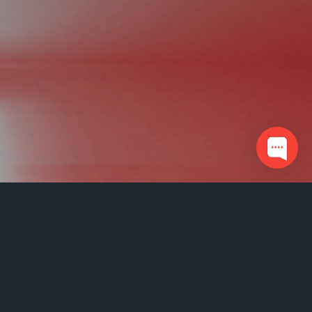
NATIF
RTP LIVE SLOT
Metode Pembayaran