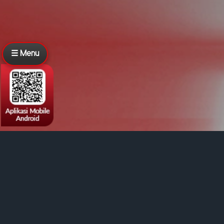
☰ Menu
KALKULATOR PARLAY
JAD
IndoSuper Agen 