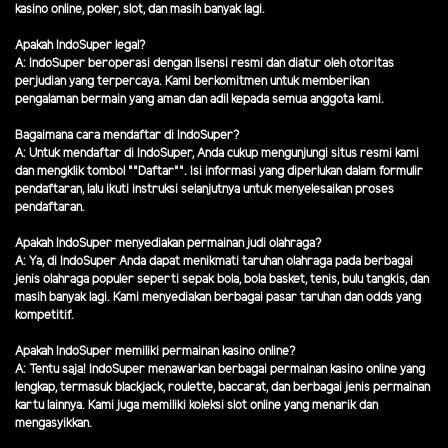
kasino online, poker, slot, dan masih banyak lagi.
Apakah IndoSuper legal?
A: IndoSuper beroperasi dengan lisensi resmi dan diatur oleh otoritas
perjudian yang terpercaya. Kami berkomitmen untuk memberikan
pengalaman bermain yang aman dan adil kepada semua anggota kami.
Bagaimana cara mendaftar di IndoSuper?
A: Untuk mendaftar di IndoSuper, Anda cukup mengunjungi situs resmi kami
dan mengklik tombol ""Daftar"". Isi informasi yang diperlukan dalam formulir
pendaftaran, lalu ikuti instruksi selanjutnya untuk menyelesaikan proses
pendaftaran.
Apakah IndoSuper menyediakan permainan judi olahraga?
A: Ya, di IndoSuper Anda dapat menikmati taruhan olahraga pada berbagai
jenis olahraga populer seperti sepak bola, bola basket, tenis, bulu tangkis, dan
masih banyak lagi. Kami menyediakan berbagai pasar taruhan dan odds yang
kompetitif.
Apakah IndoSuper memiliki permainan kasino online?
A: Tentu saja! IndoSuper menawarkan berbagai permainan kasino online yang
lengkap, termasuk blackjack, roulette, baccarat, dan berbagai jenis permainan
kartu lainnya. Kami juga memiliki koleksi slot online yang menarik dan
mengasyikkan.