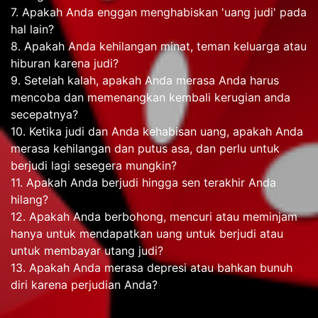
7. Apakah Anda enggan menghabiskan 'uang judi' pada
hal lain?
8. Apakah Anda kehilangan minat, teman keluarga atau
hiburan karena judi?
9. Setelah kalah, apakah Anda merasa Anda harus
mencoba dan memenangkan kembali kerugian anda
secepatnya?
10. Ketika judi dan Anda kehabisan uang, apakah Anda
merasa kehilangan dan putus asa, dan perlu untuk
berjudi lagi sesegera mungkin?
11. Apakah Anda berjudi hingga sen terakhir Anda
hilang?
12. Apakah Anda berbohong, mencuri atau meminjam
hanya untuk mendapatkan uang untuk berjudi atau
untuk membayar utang judi?
13. Apakah Anda merasa depresi atau bahkan bunuh
diri karena perjudian Anda?