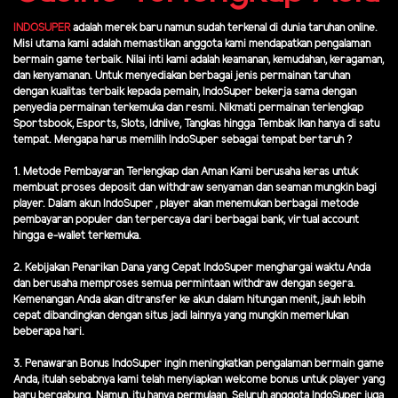
INDOSUPER
adalah merek baru namun sudah terkenal di dunia taruhan online.
Misi utama kami adalah memastikan anggota kami mendapatkan pengalaman
bermain game terbaik. Nilai inti kami adalah keamanan, kemudahan, keragaman,
dan kenyamanan. Untuk menyediakan berbagai jenis permainan taruhan
dengan kualitas terbaik kepada pemain, IndoSuper bekerja sama dengan
penyedia permainan terkemuka dan resmi. Nikmati permainan terlengkap
Sportsbook, Esports, Slots, Idnlive, Tangkas hingga Tembak Ikan hanya di satu
tempat. Mengapa harus memilih IndoSuper sebagai tempat bertaruh ?
1. Metode Pembayaran Terlengkap dan Aman Kami berusaha keras untuk
membuat proses deposit dan withdraw senyaman dan seaman mungkin bagi
player. Dalam akun IndoSuper , player akan menemukan berbagai metode
pembayaran populer dan terpercaya dari berbagai bank, virtual account
hingga e-wallet terkemuka.
2. Kebijakan Penarikan Dana yang Cepat IndoSuper menghargai waktu Anda
dan berusaha memproses semua permintaan withdraw dengan segera.
Kemenangan Anda akan ditransfer ke akun dalam hitungan menit, jauh lebih
cepat dibandingkan dengan situs jadi lainnya yang mungkin memerlukan
beberapa hari.
3. Penawaran Bonus IndoSuper ingin meningkatkan pengalaman bermain game
Anda, itulah sebabnya kami telah menyiapkan welcome bonus untuk player yang
baru bergabung. Namun, itu hanya permulaan. Seluruh anggota IndoSuper juga