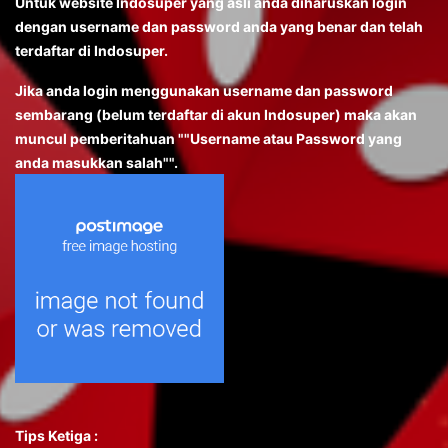
Untuk website Indosuper yang asli anda diharuskan login
dengan username dan password anda yang benar dan telah
terdaftar di Indosuper.
Jika anda login menggunakan username dan password
sembarang (belum terdaftar di akun Indosuper) maka akan
muncul pemberitahuan ""Username atau Password yang
anda masukkan salah"".
Tips Ketiga :