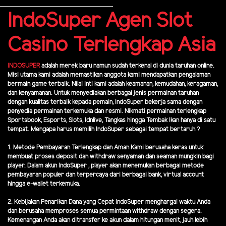
IndoSuper Agen Slot
Casino Terlengkap Asia
INDOSUPER
adalah merek baru namun sudah terkenal di dunia taruhan online.
Misi utama kami adalah memastikan anggota kami mendapatkan pengalaman
bermain game terbaik. Nilai inti kami adalah keamanan, kemudahan, keragaman,
dan kenyamanan. Untuk menyediakan berbagai jenis permainan taruhan
dengan kualitas terbaik kepada pemain, IndoSuper bekerja sama dengan
penyedia permainan terkemuka dan resmi. Nikmati permainan terlengkap
Sportsbook, Esports, Slots, Idnlive, Tangkas hingga Tembak Ikan hanya di satu
tempat. Mengapa harus memilih IndoSuper sebagai tempat bertaruh ?
1. Metode Pembayaran Terlengkap dan Aman Kami berusaha keras untuk
membuat proses deposit dan withdraw senyaman dan seaman mungkin bagi
player. Dalam akun IndoSuper , player akan menemukan berbagai metode
pembayaran populer dan terpercaya dari berbagai bank, virtual account
hingga e-wallet terkemuka.
2. Kebijakan Penarikan Dana yang Cepat IndoSuper menghargai waktu Anda
dan berusaha memproses semua permintaan withdraw dengan segera.
Kemenangan Anda akan ditransfer ke akun dalam hitungan menit, jauh lebih