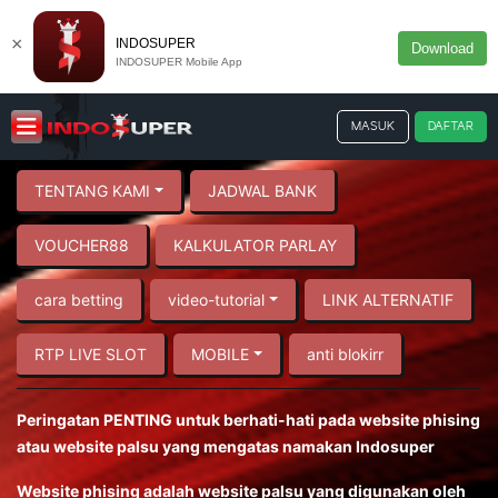
×
INDOSUPER
Download
INDOSUPER Mobile App
MASUK
DAFTAR
TENTANG KAMI
JADWAL BANK
VOUCHER88
KALKULATOR PARLAY
cara betting
video-tutorial
LINK ALTERNATIF
RTP LIVE SLOT
MOBILE
anti blokirr
Peringatan PENTING untuk berhati-hati pada website phising
atau website palsu yang mengatas namakan Indosuper
Website phising adalah website palsu yang digunakan oleh