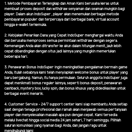
1. Metode Pembayaran Terlengkap dan Aman Kami berusaha keras untuk
membuat proses deposit dan withdraw senyaman dan seaman mungkin bagi
player. Dalam akun IndoSuper , player akan menemukan berbagai metode
pembayaran populer dan terpercaya dari berbagai bank, virtual account
hingga e-wallet terkemuka.
2. Kebijakan Penarikan Dana yang Cepat IndoSuper menghargai waktu Anda
dan berusaha memproses semua permintaan withdraw dengan segera.
Kemenangan Anda akan ditransfer ke akun dalam hitungan menit, jauh lebih
cepat dibandingkan dengan situs jadi lainnya yang mungkin memerlukan
beberapa hari.
3. Penawaran Bonus IndoSuper ingin meningkatkan pengalaman bermain game
Anda, itulah sebabnya kami telah menyiapkan welcome bonus untuk player yang
baru bergabung. Namun, itu hanya permulaan. Seluruh anggota IndoSuper juga
dapat menikmati bonus reguler lainnya, seperti bonus deposit, penawaran
cashback, mystery box, lucky spin, dan bonus khusus yang didedikasikan untuk
berbagai event menarik.
4. Customer Service - 24/7 support center kami siap membantu Anda setiap
saat dengan tenaga profesional dan ramah akan menjawab semua pertanyaan
player dan menyelesaikan masalah apa pun dengan cepat. Kami tersedia
melalui livechat hingga social media 24 jam sehari, 7 hari seminggu. Pilihlah
saluran komunikasi yang nyaman bagi Anda, dan jangan ragu untuk
menghubungi kami