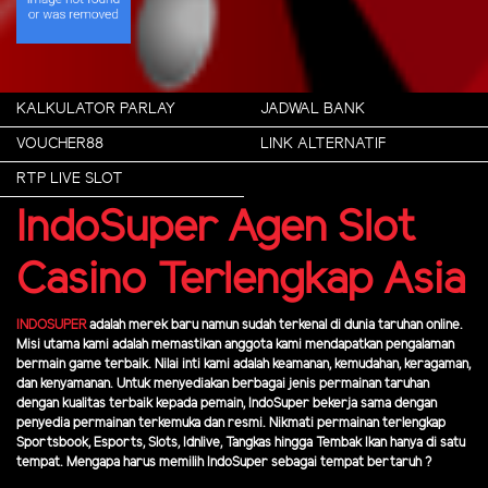
KALKULATOR PARLAY
JADWAL BANK
VOUCHER88
LINK ALTERNATIF
RTP LIVE SLOT
IndoSuper Agen Slot
Casino Terlengkap Asia
INDOSUPER
adalah merek baru namun sudah terkenal di dunia taruhan online.
Misi utama kami adalah memastikan anggota kami mendapatkan pengalaman
bermain game terbaik. Nilai inti kami adalah keamanan, kemudahan, keragaman,
dan kenyamanan. Untuk menyediakan berbagai jenis permainan taruhan
dengan kualitas terbaik kepada pemain, IndoSuper bekerja sama dengan
penyedia permainan terkemuka dan resmi. Nikmati permainan terlengkap
Sportsbook, Esports, Slots, Idnlive, Tangkas hingga Tembak Ikan hanya di satu
tempat. Mengapa harus memilih IndoSuper sebagai tempat bertaruh ?