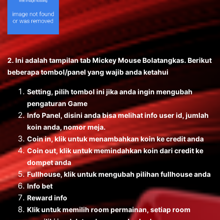
2. Ini adalah tampilan tab Mickey Mouse Bolatangkas. Berikut
beberapa tombol/panel yang wajib anda ketahui
Setting, pilih tombol ini jika anda ingin mengubah
pengaturan Game
Info Panel, disini anda bisa melihat info user id, jumlah
koin anda, nomor meja.
Coin in, klik untuk menambahkan koin ke credit anda
Coin out, klik untuk memindahkan koin dari credit ke
dompet anda
Fullhouse, klik untuk mengubah pilihan fullhouse anda
Info bet
Reward info
Klik untuk memilih room permainan, setiap room